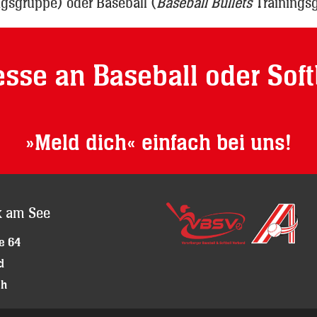
gsgruppe) oder Baseball (
Baseball Bullets
Trainingsg
esse an Baseball oder Sof
»Meld dich«
einfach bei uns!
k am See
e 64
d
ch