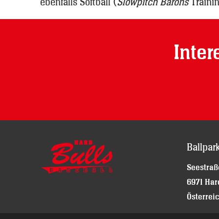
ebenfalls Softball (
Slowpitch Barons
Trainin
Inter
Ballpar
Seestraß
6971 Har
Österrei